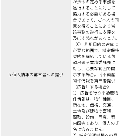
が法令の定める事務を
遂行することに対して
協力する必要がある場
合であって、ご本人の同
意を得ることにより当
該事務の遂行に支障を
及ぼす恐れがあるとき。
（6） 利用目的の達成に
必要な範囲で、機密保持
契約を締結している信
頼出来る業務委託先に
対し、必要な範囲で開
5. 個人情報の第三者への提供
示する場合。《不動産
物件情報を第三者提供
（広告）する場合》
1） 広告を行う不動産物
件情報は、物件種目、
所在地、価格、交通、
土地及び建物の面積、
間取、設備、写真、案
内図等であり、個人の氏
名は含みません。
2）指定流通機構への登