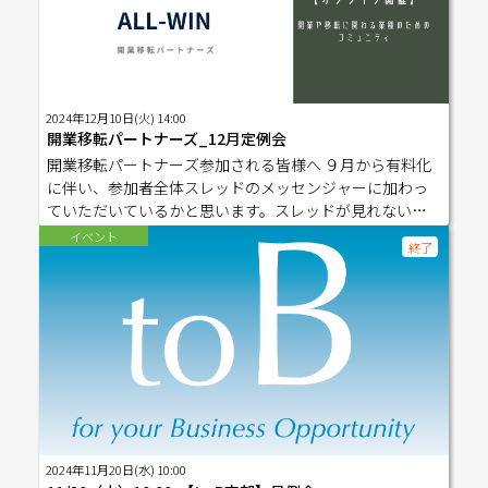
2024年12月10日(火) 14:00
開業移転パートナーズ_12月定例会
開業移転パートナーズ参加される皆様へ ９月から有料化
に伴い、参加者全体スレッドのメッセンジャーに加わっ
ていただいているかと思います。スレッドが見れない場
合は、招待者もしくは阿多さんにご連絡ください。参加
イベント
終了
用ＵＲＬは２４年９月よりスレッドではなく、こちらの
サイトからお知らせいたしますので、必ず参加申し込み
をお願いいたします。 有料会員の方はクーポンコードを
記入し、０円にてチケットをご購入ください！※クーポ
ンコードは「開業移転パートナーズ」の掲示板「【有料
会員限定】クーポンコード」をご参照ください。 １００
年ＨＡＰＰＹプロジェクトにご登録いただいている方
は、プロフィールをコピーできるボタンがありますの
で、ご登録の上、ご活用ください。（登録無料） 100年HA
PPYプロジェクト登録
2024年11月20日(水) 10:00