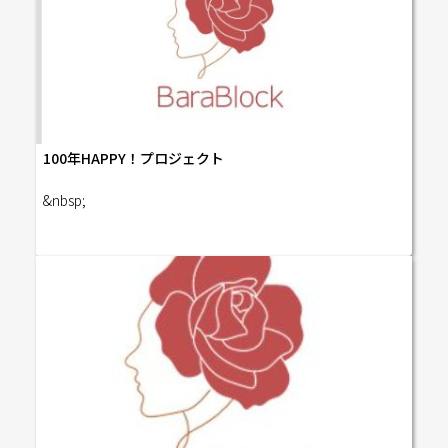
していただきます。プレゼンテーションの時間はグルー
プ人数によって多少変わりますが、２分前後です。 10:50
～11:40 相互ビジネスPR＋質問 11:40～11:47 7分コミュニ
ケーションランダムにペアをつくり、１対１でお話しい
ただきます。初めましての方であれば、ご自身のお仕事
のお話をしていただきます。２回目以上お会いしている
方であれば、より深い話をしていただけます。 11:50～12:
00 リマインド/アンケート記入----------------------------------
100年HAPPY！プロジェクト
------
&nbsp;