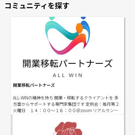
------------------------------------------------------------------------
コミュニティを探す
----------------------------- ★参加の流れ★①本フォームから
お申込みください②役員がお申し込みを確認後、メッセ
ンジャーの開催日別のグループスレッドにご招待します
③前々日までにグループスレッドに1on1シート（https://
nm2014.jp/onetopi/）をアップしてください④前日までに
Zoomのコードをお知らせします⑤開始5分前までにご入
室ください ---------------------------------------------------------
------------------------------------------------------------【日時】
毎月第３水曜 10:00-12:00（9:55開場） ＊祝日の場合は日
時変更あり【開催】Zoom【参加費】 ゲスト、会員 3,00
0円(税込) 準役員、役員 1,000円(税込) ※ゲスト参加は全
支部あわせて2回までです【役員】主催：伊達実紀（共創
開業移転パートナーズ
CIブランド戦略コンサルタント・女性起業家支援）幹事：
募集中事務局長：倉持賢一（多機能サイト制作）【タイ
ALL-WINの精神を持ち 開業・移転するクライアントを 多
ムスケジュール】（毎月第３水曜日10:00-12:00／Zoomに
方面からサポートする専門家集団です 定例会：毎月第２
て開催）10:00～10:15 アイスブレイク＋会の説明10:20～
火曜日 １４：００～１６：００＠zoom リアルランチ
10:28 D・カーネギー「人を動かす」シェア 10:28～10:40
会：不定期開催
10分ミニセミナー 10:40～10:45 休憩（5分） 10:45～10:
50 相互ビジネスPR ご説明 ３〜５人のグループになっ
て、１人ずつご自身のビジネスのプレゼンテーションを