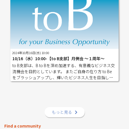
サイトからお知らせいたしますので、必ず参加申し込み
時変更あり【開催】Zoom【参加費】 ゲスト、会員 3,00
をお願いいたします。 有料会員の方はクーポンコードを
0円(税込) 準役員、役員 1,000円(税込) ※ゲスト参加は全
記入し、０円にてチケットをご購入ください！※クーポ
支部あわせて2回までです【役員】主催：伊達実紀（共創
ンコードは「開業移転パートナーズ」の掲示板「【有料
CIブランド戦略コンサルタント・女性起業家支援）幹事：
会員限定】クーポンコード」をご参照ください。 １００
募集中事務局長：倉持賢一（多機能サイト制作）【タイ
年ＨＡＰＰＹプロジェクトにご登録いただいている方
ムスケジュール】（毎月第３水曜日10:00-12:00／Zoomに
は、プロフィールをコピーできるボタンがありますの
て開催）10:00～10:15 アイスブレイク＋会の説明10:20～
で、ご登録の上、ご活用ください。（登録無料） 100年HA
10:28 D・カーネギー「人を動かす」シェア 10:28～10:40
PPYプロジェクト登録
2024年10月16日(水) 10:00
10分ミニセミナー 10:40～10:45 休憩（5分） 10:45～10:
10/16（水）10:00-【to B支部】月例会 〜１周年〜
50 相互ビジネスPR ご説明 ３〜５人のグループになっ
to B支部は、B to Bを深め加速する、有意義なビジネス交
て、１人ずつご自身のビジネスのプレゼンテーションを
流機会を目的としています。 またご自身の在り方 to Be
していただきます。プレゼンテーションの時間はグルー
をブラッシュアップし、輝いたビジネス人生を目指して
プ人数によって多少変わりますが、２分前後です。 10:50
いきます。 （毎月第３水曜日10:00-12:00開催） Business T
～11:40 相互ビジネスPR＋質問 11:40～11:47 7分コミュニ
o Business to Be to Plan B to Back End to your Brilliant to y
ケーションランダムにペアをつくり、１対１でお話しい
our Beautiful Life to B支部の月例会はzoomオンラインで
ただきます。初めましての方であれば、ご自身のお仕事
実施しております。 お申込みは下記よりお願いいたしま
のお話をしていただきます。２回目以上お会いしている
す。-------------------------------------------------------------------
方であれば、より深い話をしていただけます。 11:50～12:
もっと見る
--------------------------------------------------ゲストの方はこち
00 リマインド/アンケート記入----------------------------------
らのお申し込みも、お手数ですが宜しくお願いします。ht
------
tps://pro.form-mailer.jp/fms/32b41fd0228583----------------
Find a community