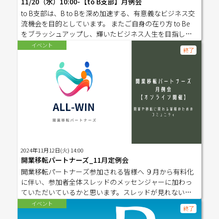
11/20（水）10:00-【to B支部】月例会
to B支部は、B to Bを深め加速する、有意義なビジネス交
流機会を目的としています。 またご自身の在り方 to Be
をブラッシュアップし、輝いたビジネス人生を目指して
いきます。 （毎月第３水曜日10:00-12:00開催） Business T
イベント
終了
o Business to Be to Plan B to Back End to your Brilliant to y
our Beautiful Life to B支部の月例会はzoomオンラインで
実施しております。 お申込みは下記よりお願いいたしま
す。-------------------------------------------------------------------
--------------------------------------------------ゲストの方はこち
らのお申し込みも、お手数ですが宜しくお願いします。ht
tps://pro.form-mailer.jp/fms/32b41fd0228583----------------
------------------------------------------------------------------------
----------------------------- ★参加の流れ★①本フォームから
お申込みください②役員がお申し込みを確認後、メッセ
2024年11月12日(火) 14:00
ンジャーの開催日別のグループスレッドにご招待します
開業移転パートナーズ_11月定例会
③前々日までにグループスレッドに1on1シート（https://
開業移転パートナーズ参加される皆様へ ９月から有料化
nm2014.jp/onetopi/）をアップしてください④前日までに
に伴い、参加者全体スレッドのメッセンジャーに加わっ
Zoomのコードをお知らせします⑤開始5分前までにご入
ていただいているかと思います。スレッドが見れない場
室ください ---------------------------------------------------------
合は、招待者もしくは阿多さんにご連絡ください。参加
イベント
------------------------------------------------------------【日時】
終了
用ＵＲＬは２４年９月よりスレッドではなく、こちらの
毎月第３水曜 10:00-12:00（9:55開場） ＊祝日の場合は日